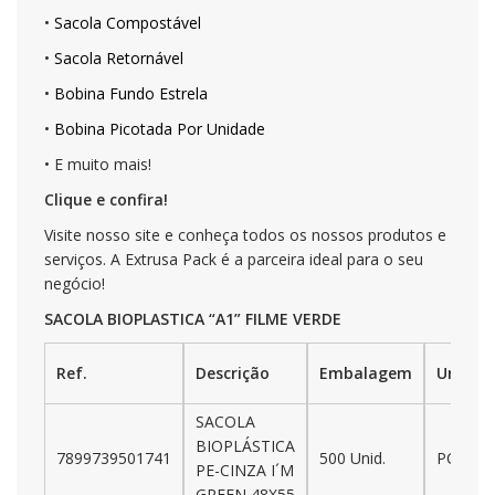
•
Sacola Compostável
•
Sacola Retornável
•
Bobina Fundo Estrela
•
Bobina Picotada Por Unidade
• E muito mais!
Clique e confira!
Visite nosso site e conheça todos os nossos produtos e
serviços. A Extrusa Pack é a parceira ideal para o seu
negócio!
SACOLA BIOPLASTICA “A1” FILME VERDE
Ref.
Descrição
Embalagem
Unidad
SACOLA
BIOPLÁSTICA
7899739501741
500 Unid.
PCT.
PE-CINZA I´M
GREEN 48X55