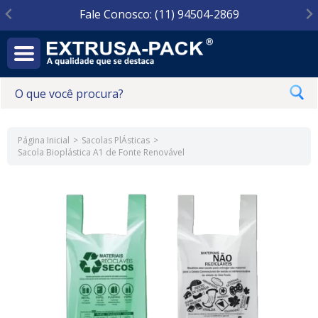
Fale Conosco: (11) 94504-2869
Página Inicial
Sacolas PlÁsticas
Sacola Bioplástica A1 de Fonte Renovável