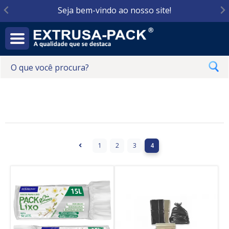
Seja bem-vindo ao nosso site!
1
2
3
4