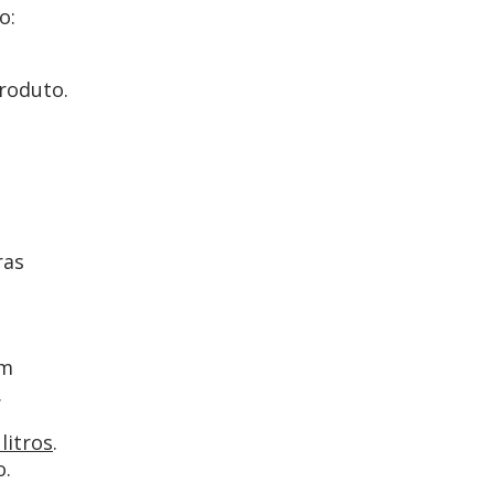
o:
roduto.
ras
um
.
litros
.
o.