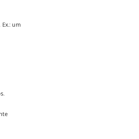
 Ex.: um
s.
nte