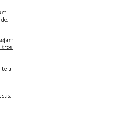
 um
úde,
sejam
itros
.
nte a
esas.