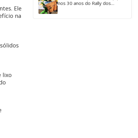
nos 30 anos do Rally dos
ntes. Ele
Sertões.
fício na
sólidos
 lixo
 do
e